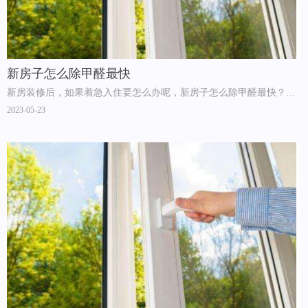
新房子怎么除甲醛最快
新房装修后，如果着急入住要怎么办呢，新房子怎么除甲醛最快？如
果单靠开窗户门来散味的话那是不能快速将甲醛等有害物质消除的。
2023-05-23