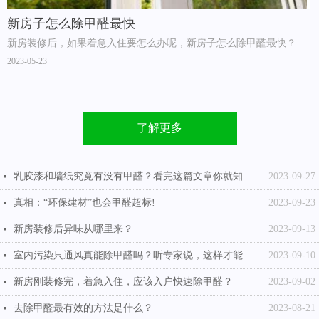
新房子怎么除甲醛最快
新房装修后，如果着急入住要怎么办呢，新房子怎么除甲醛最快？如
果单靠开窗户门来散味的话那是不能快速将甲醛等有害物质消除的。
2023-05-23
了解更多
乳胶漆和墙纸究竟有没有甲醛？看完这篇文章你就知道答案了！
2023-09-27
넷
真相：“环保建材”也会甲醛超标!
2023-09-23
넷
新房装修后异味从哪里来？
2023-09-13
넷
室内污染只通风真能除甲醛吗？听专家说，这样才能正确去除甲醛
2023-09-10
넷
新房刚装修完，着急入住，应该入户快速除甲醛？
2023-09-02
넷
去除甲醛最有效的方法是什么？
2023-08-21
넷