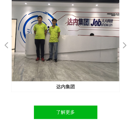
넳
넲
团
保利天悦
了解更多