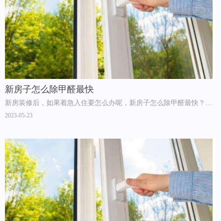
新房子怎么除甲醛最快
新房装修后，如果着急入住要怎么办呢，新房子怎么除甲醛最快？如
果单靠开窗户门来散味的话那是不能快速将甲醛等有害物质消除的。
2023-05-23